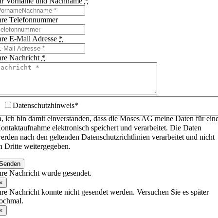
hr Vorname und Nachname
*
hre Telefonnummer
hre E-Mail Adresse
*
hre Nachricht
*
Datenschutzhinweis*
a, ich bin damit einverstanden, dass die Moses AG meine Daten für ein
ontaktaufnahme elektronisch speichert und verarbeitet. Die Daten
erden nach den geltenden Datenschutzrichtlinien verarbeitet und nicht
n Dritte weitergegeben.
Senden
hre Nachricht wurde gesendet.
×
hre Nachricht konnte nicht gesendet werden. Versuchen Sie es später
ochmal.
×