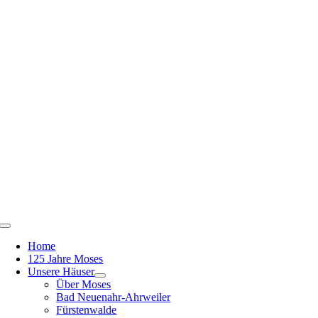
Zum
Inhalt
springen
Toggle
Navigation
Home
125 Jahre Moses
Unsere Häuser
Über Moses
Bad Neuenahr-Ahrweiler
Fürstenwalde