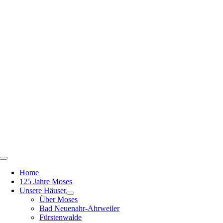
Zum
Inhalt
springen
Toggle
Navigation
Home
125 Jahre Moses
Unsere Häuser
Über Moses
Bad Neuenahr-Ahrweiler
Fürstenwalde