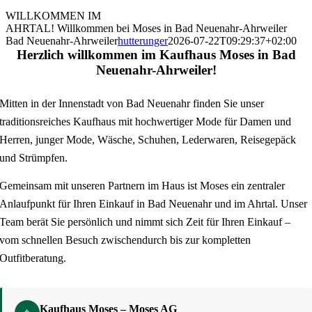
WILLKOMMEN IM
AHRTAL!
Willkommen bei Moses in Bad Neuenahr-Ahrweiler
Bad Neuenahr-Ahrweiler
hutterunger
2026-07-22T09:29:37+02:00
Herzlich willkommen im Kaufhaus Moses in Bad
Neuenahr-Ahrweiler!
Mitten in der Innenstadt von Bad Neuenahr finden Sie unser
traditionsreiches Kaufhaus mit hochwertiger Mode für Damen und
Herren, junger Mode, Wäsche, Schuhen, Lederwaren, Reisegepäck
und Strümpfen.
Gemeinsam mit unseren Partnern im Haus ist Moses ein zentraler
Anlaufpunkt für Ihren Einkauf in Bad Neuenahr und im Ahrtal. Unser
Team berät Sie persönlich und nimmt sich Zeit für Ihren Einkauf –
vom schnellen Besuch zwischendurch bis zur kompletten
Outfitberatung.
Kaufhaus Moses – Moses AG