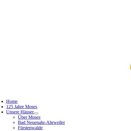
Zum
Inhalt
springen
oggle
avigation
Home
125 Jahre Moses
Unsere Häuser
Über Moses
Bad Neuenahr-Ahrweiler
Fürstenwalde