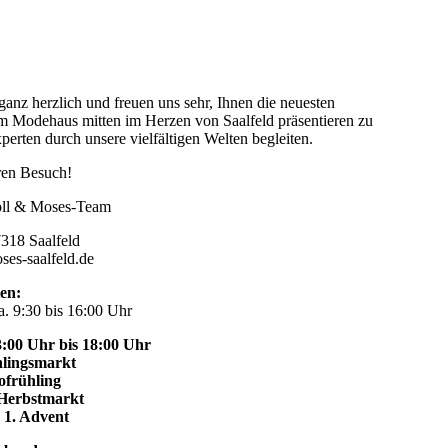
anz herzlich und freuen uns sehr, Ihnen die neuesten
rem Modehaus mitten im Herzen von Saalfeld präsentieren zu
erten durch unsere vielfältigen Welten begleiten.
hren Besuch!
Söll & Moses-Team
7318 Saalfeld
es-saalfeld.de
en:
a. 9:30 bis 16:00 Uhr
:00 Uhr bis 18:00 Uhr
hlingsmarkt
ofrühling
 Herbstmarkt
| 1. Advent