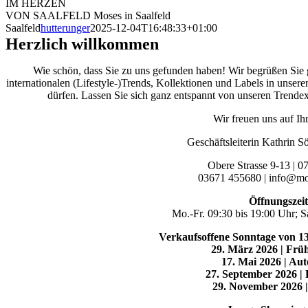
IM HERZEN
VON SAALFELD
Moses in Saalfeld
Saalfeld
hutterunger
2025-12-04T16:48:33+01:00
Herzlich willkommen
Wie schön, dass Sie zu uns gefunden haben! Wir begrüßen Sie g
internationalen (Lifestyle-)Trends, Kollektionen und Labels in unse
dürfen. Lassen Sie sich ganz entspannt von unseren Trendexp
Wir freuen uns auf I
Geschäftsleiterin Kathrin 
Obere Strasse 9-13 | 0
03671 455680 | info@mos
Öffnungszeit
Mo.-Fr. 09:30 bis 19:00 Uhr; S
Verkaufsoffene Sonntage von 13
29. März 2026 | Frü
17. Mai 2026 | Aut
27. September 2026 |
29. November 2026 