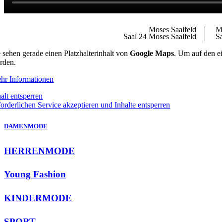
Moses Saalfeld |
Mo
Saal 24 Moses Saalfeld |
Sa
e sehen gerade einen Platzhalterinhalt von
Google Maps
. Um auf den ei
rden.
hr Informationen
alt entsperren
forderlichen Service akzeptieren und Inhalte entsperren
DAMENMODE
HERRENMODE
Young Fashion
KINDERMODE
SPORT