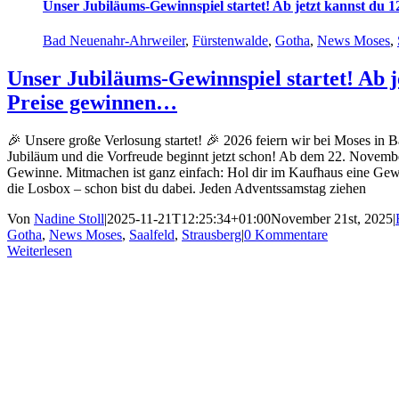
Unser Jubiläums-Gewinnspiel startet! Ab jetzt kannst du 1
Bad Neuenahr-Ahrweiler
,
Fürstenwalde
,
Gotha
,
News Moses
,
Unser Jubiläums-Gewinnspiel startet! Ab je
Preise gewinnen…
🎉 Unsere große Verlosung startet! 🎉 2026 feiern wir bei Moses in
Jubiläum und die Vorfreude beginnt jetzt schon! Ab dem 22. Novembe
Gewinne. Mitmachen ist ganz einfach: Hol dir im Kaufhaus eine Gewinn
die Losbox – schon bist du dabei. Jeden Adventssamstag ziehen
Von
Nadine Stoll
|
2025-11-21T12:25:34+01:00
November 21st, 2025
|
Gotha
,
News Moses
,
Saalfeld
,
Strausberg
|
0 Kommentare
Weiterlesen