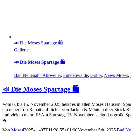
📣 Die Moses Spartage 🛍️
Gallerie
📣 Die Moses Spartage 🛍️
Bad Neuenahr-Ahrweiler
,
Fürstenwalde
,
Gotha
,
News Moses
,
📣 Die Moses Spartage 🛍️
Vom 6. bis 15. November 2025 heißt es in allen Moses-Häusern: Spar
ein neuer Top-Rabatt auf dich – von Jacken & Mänteln über Strick &
und vielem mehr. 💸 Am Samstag, 15. November, steigt das große Spa
🔥
Von
Moses
|
2025-11-07T11:28:55+01:00
November 5th, 2025
|
Bad Ne