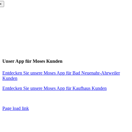
×
Toggle
Sliding
Bar
Area
Unser App für Moses Kunden
Entdecken Sie unsere Moses App für Bad Neuenahr-Ahrweiler
Kunden
Entdecken Sie unsere Moses App für Kaufhaus Kunden
Page load link
Nach
oben