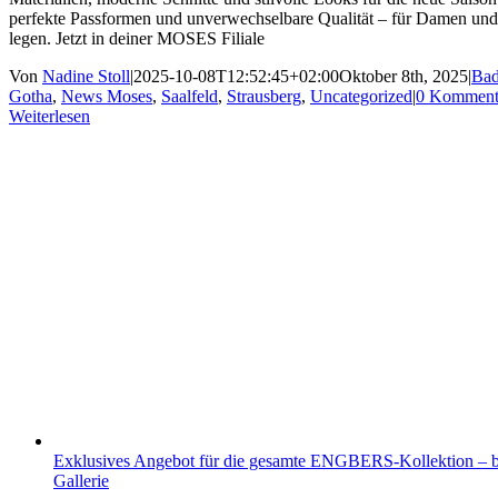
perfekte Passformen und unverwechselbare Qualität – für Damen und 
legen. Jetzt in deiner MOSES Filiale
Von
Nadine Stoll
|
2025-10-08T12:52:45+02:00
Oktober 8th, 2025
|
Bad
Gotha
,
News Moses
,
Saalfeld
,
Strausberg
,
Uncategorized
|
0 Komment
Weiterlesen
Exklusives Angebot für die gesamte ENGBERS-Kollektion – bi
Gallerie