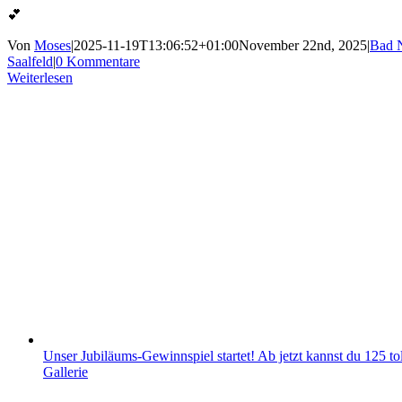
💕
Von
Moses
|
2025-11-19T13:06:52+01:00
November 22nd, 2025
|
Bad 
Saalfeld
|
0 Kommentare
Weiterlesen
Unser Jubiläums-Gewinnspiel startet! Ab jetzt kannst du 125 t
Gallerie