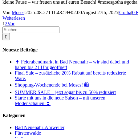
kleine Pause – wir freuen uns auf euren Besuch! #mosesgotha #gotha
Von
Moses
|
2025-08-27T11:48:59+02:00
August 27th, 2025
|
Gotha
|
0 
Weiterlesen
1
2
Vor
Suche
nach:
Neueste Beiträge
🍷 Feierabendmarkt in Bad Neuenahr – wir sind dabei und
haben bis 21 Uhr geöffnet!
Final Sale – zusätzliche 20% Rabatt auf bereits reduzierte
Ware.
Shopping-Wochenende bei Moses! 🛍️
SUMMER SALE – jetzt sogar bis zu 50% reduziert
Starte mit uns in die neue Saison – mit unseren
Modenschauen.🌷
Kategorien
Bad Neuenahr-Ahrweiler
Fürstenwalde