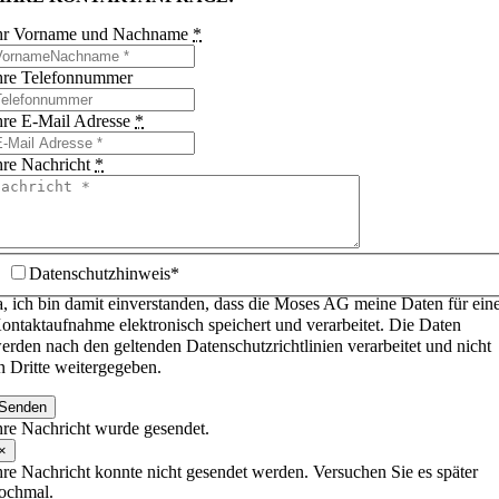
hr Vorname und Nachname
*
hre Telefonnummer
hre E-Mail Adresse
*
hre Nachricht
*
Datenschutzhinweis*
a, ich bin damit einverstanden, dass die Moses AG meine Daten für ein
ontaktaufnahme elektronisch speichert und verarbeitet. Die Daten
erden nach den geltenden Datenschutzrichtlinien verarbeitet und nicht
n Dritte weitergegeben.
Senden
hre Nachricht wurde gesendet.
×
hre Nachricht konnte nicht gesendet werden. Versuchen Sie es später
ochmal.