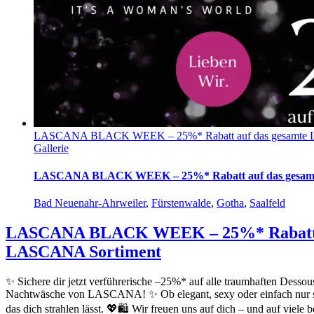
LASCANA BLACK WEEK – 25%* Rabatt auf das gesamte 
Gallerie
LASCANA BLACK WEEK – 25%* Rabatt auf das gesam
Bad Neuenahr-Ahrweiler
,
Fürstenwalde
,
Gotha
,
Saalfeld
LASCANA BLACK WEEK – 25%* Rabatt a
LASCANA Sortiment
✨ Sichere dir jetzt verführerische –25%* auf alle traumhaften Desso
Nachtwäsche von LASCANA! ✨ Ob elegant, sexy oder einfach nur su
das dich strahlen lässt. 💖🛍️ Wir freuen uns auf dich – und auf vi