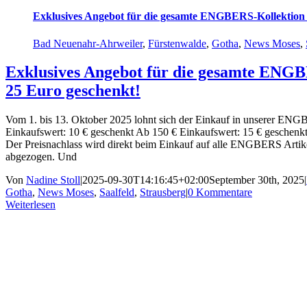
Exklusives Angebot für die gesamte ENGBERS-Kollektion –
Bad Neuenahr-Ahrweiler
,
Fürstenwalde
,
Gotha
,
News Moses
,
Exklusives Angebot für die gesamte ENGB
25 Euro geschenkt!
Vom 1. bis 13. Oktober 2025 lohnt sich der Einkauf in unserer ENG
Einkaufswert: 10 € geschenkt Ab 150 € Einkaufswert: 15 € geschenk
Der Preisnachlass wird direkt beim Einkauf auf alle ENGBERS Artike
abgezogen. Und
Von
Nadine Stoll
|
2025-09-30T14:16:45+02:00
September 30th, 2025
|
Gotha
,
News Moses
,
Saalfeld
,
Strausberg
|
0 Kommentare
Weiterlesen