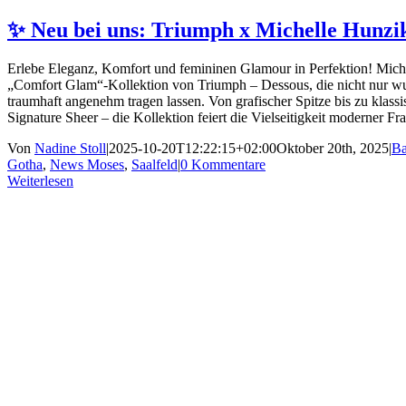
✨ Neu bei uns: Triumph x Michelle Hunz
Erlebe Eleganz, Komfort und femininen Glamour in Perfektion! Miche
„Comfort Glam“-Kollektion von Triumph – Dessous, die nicht nur w
traumhaft angenehm tragen lassen. Von grafischer Spitze bis zu klas
Signature Sheer – die Kollektion feiert die Vielseitigkeit moderner F
Von
Nadine Stoll
|
2025-10-20T12:22:15+02:00
Oktober 20th, 2025
|
Ba
Gotha
,
News Moses
,
Saalfeld
|
0 Kommentare
Weiterlesen