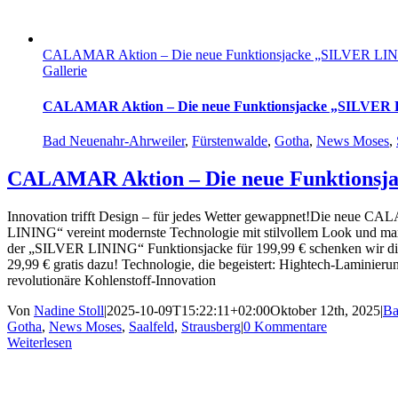
CALAMAR Aktion – Die neue Funktionsjacke „SILVER LI
Gallerie
CALAMAR Aktion – Die neue Funktionsjacke „SILVER
Bad Neuenahr-Ahrweiler
,
Fürstenwalde
,
Gotha
,
News Moses
,
CALAMAR Aktion – Die neue Funktions
Innovation trifft Design – für jedes Wetter gewappnet!Die neue
LINING“ vereint modernste Technologie mit stilvollem Look und m
der „SILVER LINING“ Funktionsjacke für 199,99 € schenken wir
29,99 € gratis dazu! Technologie, die begeistert: Hightech-Laminie
revolutionäre Kohlenstoff-Innovation
Von
Nadine Stoll
|
2025-10-09T15:22:11+02:00
Oktober 12th, 2025
|
Ba
Gotha
,
News Moses
,
Saalfeld
,
Strausberg
|
0 Kommentare
Weiterlesen