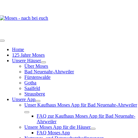
Zum
Inhalt
springen
Toggle
Navigation
Home
125 Jahre Moses
Unsere Häuser
Über Moses
Bad Neuenahr-Ahrweiler
Fürstenwalde
Gotha
Saalfeld
Strausberg
Unsere App
Unser Kaufhaus Moses App für Bad Neuenahr-Ahrweiler
FAQ zur Kaufhaus Moses App für Bad Neuenahr-
Ahrweiler
Unsere Moses App für die Häuser
FAQ Moses App