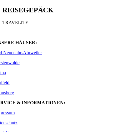
REISEGEPÄCK
TRAVELITE
NSERE HÄUSER:
d Neuenahr-Ahrweiler
rstenwalde
tha
alfeld
rausberg
ERVICE & INFORMATIONEN:
pressum
tenschutz