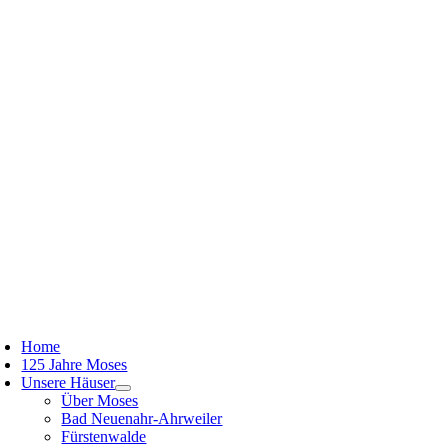
Zum
Inhalt
springen
oggle
avigation
Home
125 Jahre Moses
Unsere Häuser
Über Moses
Bad Neuenahr-Ahrweiler
Fürstenwalde