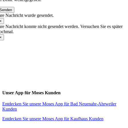
Senden
hre Nachricht wurde gesendet.
×
hre Nachricht konnte nicht gesendet werden. Versuchen Sie es später
ochmal.
×
Toggle
Sliding
Bar
Area
Unser App für Moses Kunden
Entdecken Sie unsere Moses App für Bad Neuenahr-Ahrweiler
Kunden
Entdecken Sie unsere Moses App für Kaufhaus Kunden