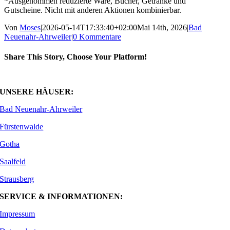
*Ausgenommen reduzierte Ware, Bücher, Getränke und
Gutscheine. Nicht mit anderen Aktionen kombinierbar.
Von
Moses
|
2026-05-14T17:33:40+02:00
Mai 14th, 2026
|
Bad
Neuenahr-Ahrweiler
|
0 Kommentare
Share This Story, Choose Your Platform!
Facebook
X
WhatsApp
E-
Mail
UNSERE HÄUSER:
Bad Neuenahr-Ahrweiler
Fürstenwalde
Gotha
Saalfeld
Strausberg
SERVICE & INFORMATIONEN:
Impressum