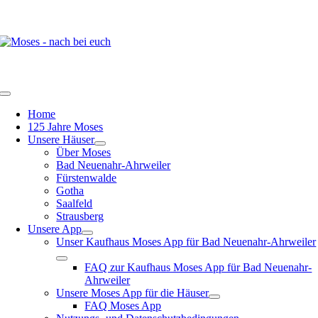
Zum
Inhalt
springen
Toggle
Navigation
Home
125 Jahre Moses
Unsere Häuser
Über Moses
Bad Neuenahr-Ahrweiler
Fürstenwalde
Gotha
Saalfeld
Strausberg
Unsere App
Unser Kaufhaus Moses App für Bad Neuenahr-Ahrweiler
FAQ zur Kaufhaus Moses App für Bad Neuenahr-
Ahrweiler
Unsere Moses App für die Häuser
FAQ Moses App