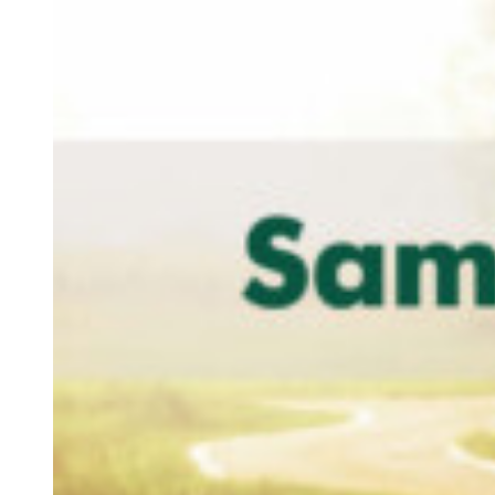
Zeige
grösseres
Bild