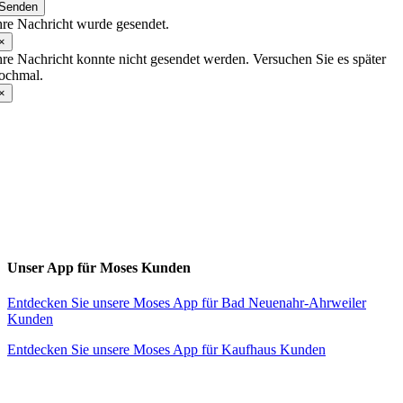
Senden
hre Nachricht wurde gesendet.
×
hre Nachricht konnte nicht gesendet werden. Versuchen Sie es später
ochmal.
×
Toggle
Sliding
Bar
Area
Unser App für Moses Kunden
Entdecken Sie unsere Moses App für Bad Neuenahr-Ahrweiler
Kunden
Entdecken Sie unsere Moses App für Kaufhaus Kunden