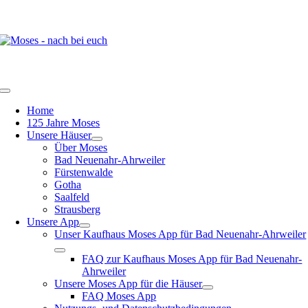
Zum
Inhalt
springen
Toggle
Navigation
Home
125 Jahre Moses
Unsere Häuser
Über Moses
Bad Neuenahr-Ahrweiler
Fürstenwalde
Gotha
Saalfeld
Strausberg
Unsere App
Unser Kaufhaus Moses App für Bad Neuenahr-Ahrweiler
FAQ zur Kaufhaus Moses App für Bad Neuenahr-
Ahrweiler
Unsere Moses App für die Häuser
FAQ Moses App