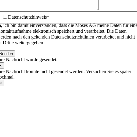
Datenschutzhinweis*
a, ich bin damit einverstanden, dass die Moses AG meine Daten für ein
ontaktaufnahme elektronisch speichert und verarbeitet. Die Daten
erden nach den geltenden Datenschutzrichtlinien verarbeitet und nicht
n Dritte weitergegeben.
Senden
hre Nachricht wurde gesendet.
×
hre Nachricht konnte nicht gesendet werden. Versuchen Sie es später
ochmal.
×
Toggle
Sliding
Bar
Area