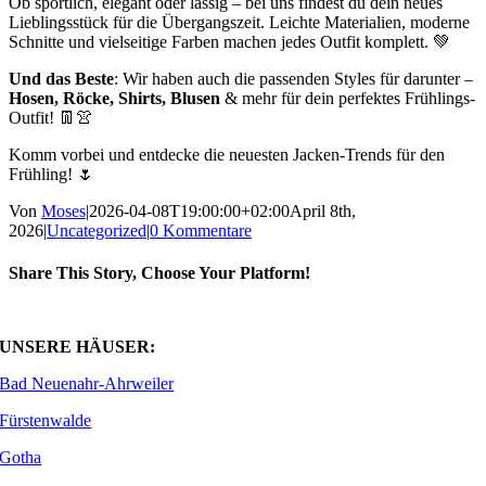
Ob sportlich, elegant oder lässig – bei uns findest du dein neues
Lieblingsstück für die Übergangszeit. Leichte Materialien, moderne
Schnitte und vielseitige Farben machen jedes Outfit komplett. 💚
Und das Beste
: Wir haben auch die passenden Styles für darunter –
Hosen, Röcke, Shirts, Blusen
& mehr für dein perfektes Frühlings-
Outfit! 👖👚
Komm vorbei und entdecke die neuesten Jacken-Trends für den
Frühling! 🌷
Von
Moses
|
2026-04-08T19:00:00+02:00
April 8th,
2026
|
Uncategorized
|
0 Kommentare
Share This Story, Choose Your Platform!
Facebook
X
WhatsApp
E-
Mail
UNSERE HÄUSER:
Bad Neuenahr-Ahrweiler
Fürstenwalde
Gotha