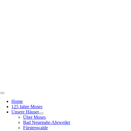
Zum
Inhalt
springen
Toggle
Navigation
Home
125 Jahre Moses
Unsere Häuser
Über Moses
Bad Neuenahr-Ahrweiler
Fürstenwalde