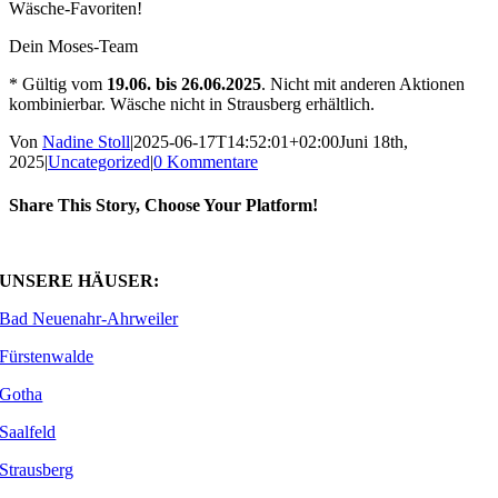
Wäsche-Favoriten!
Dein Moses-Team
* Gültig vom
19.06. bis 26.06.2025
. Nicht mit anderen Aktionen
kombinierbar. Wäsche nicht in Strausberg erhältlich.
Von
Nadine Stoll
|
2025-06-17T14:52:01+02:00
Juni 18th,
2025
|
Uncategorized
|
0 Kommentare
Share This Story, Choose Your Platform!
Facebook
X
WhatsApp
E-
Mail
UNSERE HÄUSER:
Bad Neuenahr-Ahrweiler
Fürstenwalde
Gotha
Saalfeld
Strausberg