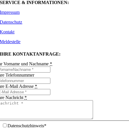
SERVICE & INFORMATIONEN:
Impressum
Datenschutz
Kontakt
Meldestelle
IHRE KONTAKTANFRAGE:
hr Vorname und Nachname
*
hre Telefonnummer
hre E-Mail Adresse
*
hre Nachricht
*
Datenschutzhinweis*