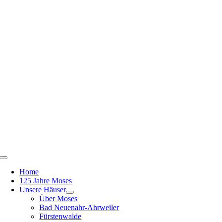
Zum
Inhalt
springen
Toggle
Navigation
Home
125 Jahre Moses
Unsere Häuser
Über Moses
Bad Neuenahr-Ahrweiler
Fürstenwalde