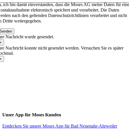
a, ich bin damit einverstanden, dass die Moses AG meine Daten für ein
ontaktaufnahme elektronisch speichert und verarbeitet. Die Daten
erden nach den geltenden Datenschutzrichtlinien verarbeitet und nicht
n Dritte weitergegeben.
Senden
hre Nachricht wurde gesendet.
×
hre Nachricht konnte nicht gesendet werden. Versuchen Sie es später
ochmal.
×
Toggle
Sliding
Bar
Area
Unser App für Moses Kunden
Entdecken Sie unsere Moses App für Bad Neuenahr-Ahrweiler