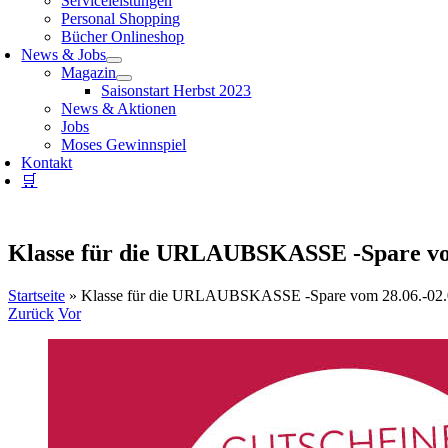
Serviceleistungen
Personal Shopping
Bücher Onlineshop
News & Jobs
Magazin
Saisonstart Herbst 2023
News & Aktionen
Jobs
Moses Gewinnspiel
Kontakt
🛒
Klasse für die URLAUBSKASSE -Spare vom
Startseite
»
Klasse für die URLAUBSKASSE -Spare vom 28.06.-02.
Zurück
Vor
Zeige
grösseres
Bild