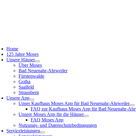
Zum
Inhalt
springen
oggle
avigation
Home
125 Jahre Moses
Unsere Häuser
Über Moses
Bad Neuenahr-Ahrweiler
Fürstenwalde
Gotha
Saalfeld
Strausberg
Unsere App
Unser Kaufhaus Moses App für Bad Neuenahr-Ahrweiler
FAQ zur Kaufhaus Moses App für Bad Neuenahr-Ahr
Unsere Moses App für die Häuser
FAQ Moses App
Nutzungs- und Datenschutzbedingungen
Serviceleistungen