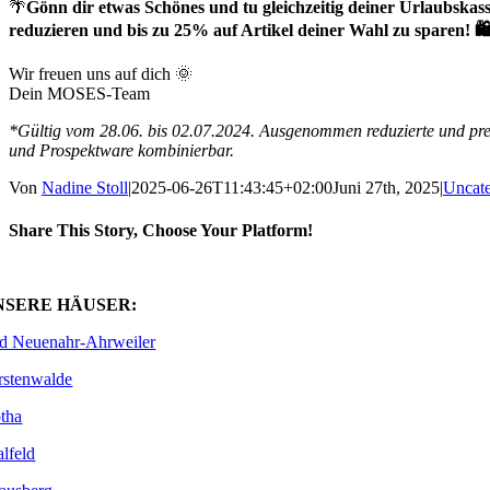
🌴
Gönn dir etwas Schönes und tu gleichzeitig deiner Urlaubskas
reduzieren und bis zu 25% auf Artikel deiner Wahl zu sparen! 
Wir freuen uns auf dich 🌞
Dein MOSES-Team
*Gültig vom 28.06. bis 02.07.2024. Ausgenommen reduzierte und pr
und Prospektware kombinierbar.
Von
Nadine Stoll
|
2025-06-26T11:43:45+02:00
Juni 27th, 2025
|
Uncate
Share This Story, Choose Your Platform!
Facebook
X
WhatsApp
E-
Mail
NSERE HÄUSER:
d Neuenahr-Ahrweiler
rstenwalde
tha
alfeld