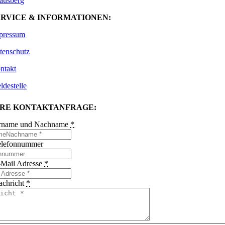
rausberg
ERVICE & INFORMATIONEN:
pressum
tenschutz
ntakt
ldestelle
HRE KONTAKTANFRAGE:
orname und Nachname
*
Telefonnummer
-Mail Adresse
*
achricht
*