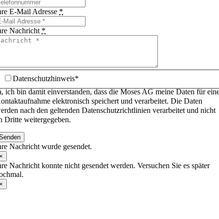
hre E-Mail Adresse
*
hre Nachricht
*
Datenschutzhinweis*
a, ich bin damit einverstanden, dass die Moses AG meine Daten für ein
ontaktaufnahme elektronisch speichert und verarbeitet. Die Daten
erden nach den geltenden Datenschutzrichtlinien verarbeitet und nicht
n Dritte weitergegeben.
Senden
hre Nachricht wurde gesendet.
×
hre Nachricht konnte nicht gesendet werden. Versuchen Sie es später
ochmal.
×
Toggle
Sliding
Bar