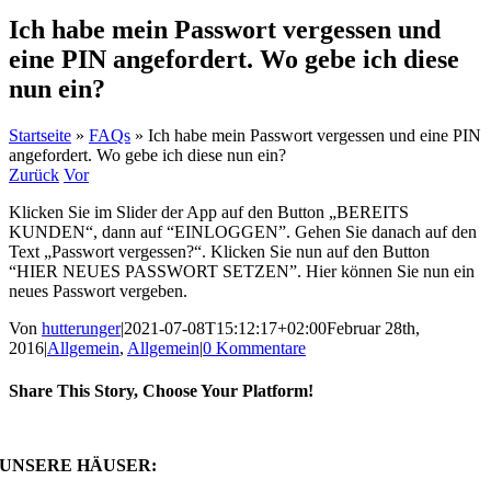
Ich habe mein Passwort vergessen und
eine PIN angefordert. Wo gebe ich diese
nun ein?
Startseite
»
FAQs
»
Ich habe mein Passwort vergessen und eine PIN
angefordert. Wo gebe ich diese nun ein?
Zurück
Vor
Klicken Sie im Slider der App auf den Button „BEREITS
KUNDEN“, dann auf “EINLOGGEN”. Gehen Sie danach auf den
Text „Passwort vergessen?“. Klicken Sie nun auf den Button
“HIER NEUES PASSWORT SETZEN”. Hier können Sie nun ein
neues Passwort vergeben.
Von
hutterunger
|
2021-07-08T15:12:17+02:00
Februar 28th,
2016
|
Allgemein
,
Allgemein
|
0 Kommentare
Share This Story, Choose Your Platform!
Facebook
X
WhatsApp
E-
Mail
UNSERE HÄUSER: