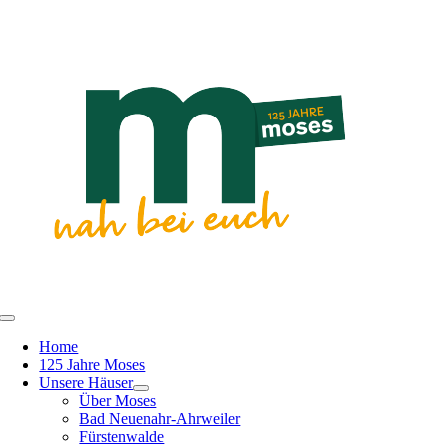
Zum
Inhalt
springen
Toggle
Navigation
Home
125 Jahre Moses
Unsere Häuser
Über Moses
Bad Neuenahr-Ahrweiler
Fürstenwalde