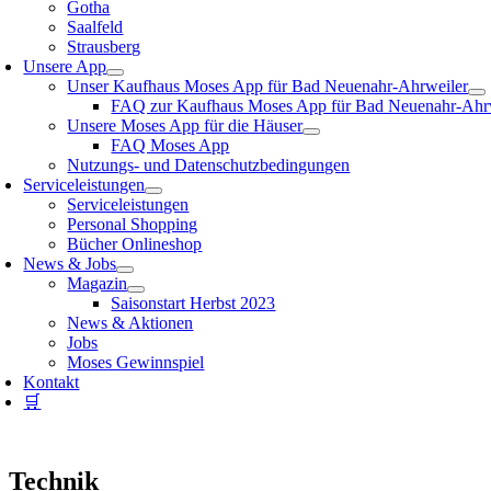
Gotha
Saalfeld
Strausberg
Unsere App
Unser Kaufhaus Moses App für Bad Neuenahr-Ahrweiler
FAQ zur Kaufhaus Moses App für Bad Neuenahr-Ahr
Unsere Moses App für die Häuser
FAQ Moses App
Nutzungs- und Datenschutzbedingungen
Serviceleistungen
Serviceleistungen
Personal Shopping
Bücher Onlineshop
News & Jobs
Magazin
Saisonstart Herbst 2023
News & Aktionen
Jobs
Moses Gewinnspiel
Kontakt
🛒
Technik