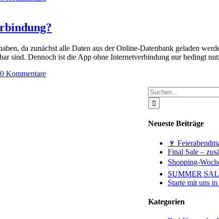
erbindung?
ng haben, da zunächst alle Daten aus der Online-Datenbank geladen we
ügbar sind. Dennoch ist die App ohne Internetverbindung nur bedingt nu
0 Kommentare
Suche
nach:
Neueste Beiträge
🍷 Feierabendma
Final Sale – zus
Shopping-Woche
SUMMER SALE – 
Starte mit uns 
Kategorien