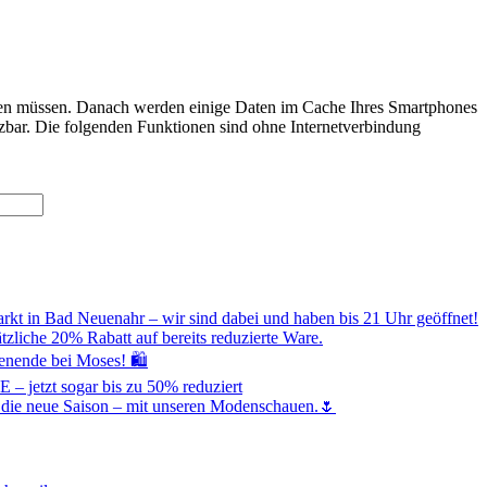
rden müssen. Danach werden einige Daten im Cache Ihres Smartphones
tzbar. Die folgenden Funktionen sind ohne Internetverbindung
rkt in Bad Neuenahr – wir sind dabei und haben bis 21 Uhr geöffnet!
ätzliche 20% Rabatt auf bereits reduzierte Ware.
nende bei Moses! 🛍️
jetzt sogar bis zu 50% reduziert
in die neue Saison – mit unseren Modenschauen.🌷