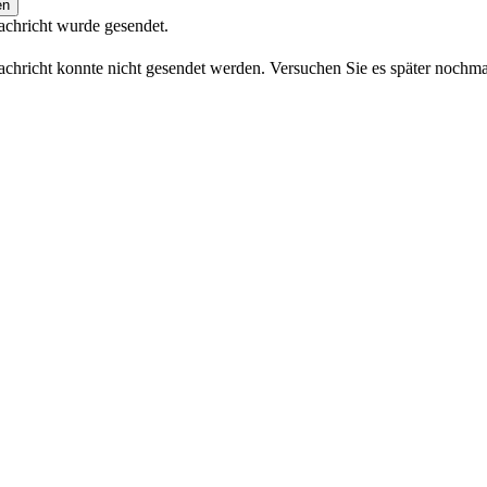
en
achricht wurde gesendet.
achricht konnte nicht gesendet werden. Versuchen Sie es später nochma
Toggle
Sliding
Bar
Area