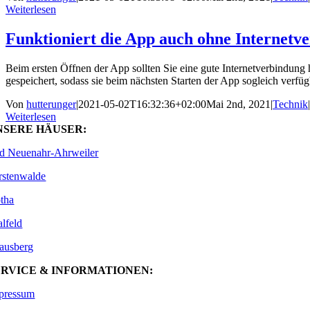
Weiterlesen
Funktioniert die App auch ohne Internetv
Beim ersten Öffnen der App sollten Sie eine gute Internetverbindu
gespeichert, sodass sie beim nächsten Starten der App sogleich verf
Von
hutterunger
|
2021-05-02T16:32:36+02:00
Mai 2nd, 2021
|
Technik
|
Weiterlesen
NSERE HÄUSER:
d Neuenahr-Ahrweiler
rstenwalde
tha
alfeld
rausberg
ERVICE & INFORMATIONEN:
pressum