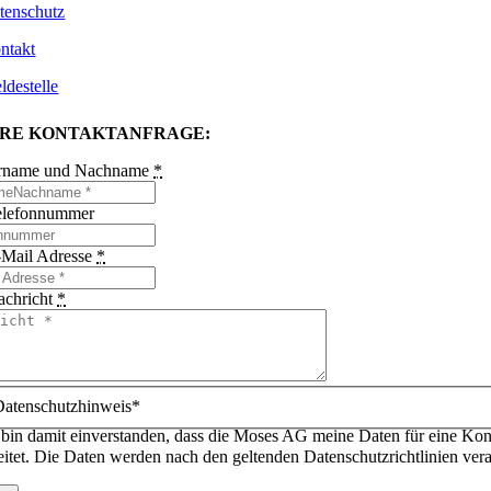
tenschutz
ntakt
ldestelle
HRE KONTAKTANFRAGE:
orname und Nachname
*
Telefonnummer
-Mail Adresse
*
achricht
*
Datenschutzhinweis*
h bin damit einverstanden, dass die Moses AG meine Daten für eine Kon
eitet. Die Daten werden nach den geltenden Datenschutzrichtlinien vera