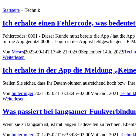
Startseite
»
Technik
Ich erhalte einen Fehlercode, was bedeutet
Fehlercodes: 0001 - Dieser Kunde nutzt bereits die App / hat die Ap
für die App genutzt 0006 - Login in der App ist fehlgeschlagen - E-M
Von
Moses
|
2023-09-14T17:46:21+02:00
September 14th, 2023
|
Techn
Weiterlesen
Ich erhalte in der App die Meldung „Kein
Stellen Sie sicher, dass Ihr Datenvolumen ausreichend hoch bzw. Ihre
Von
hutterunger
|
2021-05-02T16:33:45+02:00
Mai 2nd, 2021
|
Technik
|
Weiterlesen
Was passiert bei langsamer Funkverbindu
Wenn sie zu langsam ist, ist mit langen Ladezeiten zu rechnen. Ebenfa
Von
hutterunger
|
2021-05-02T16:33:08+02:00
Mai 2nd, 2021
|
Technik
|