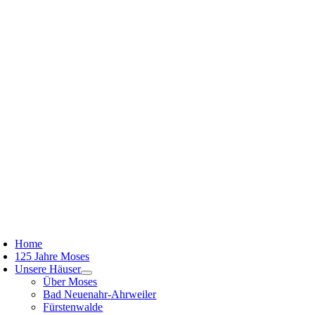
Zum
Inhalt
springen
oggle
avigation
Home
125 Jahre Moses
Unsere Häuser
Über Moses
Bad Neuenahr-Ahrweiler
Fürstenwalde