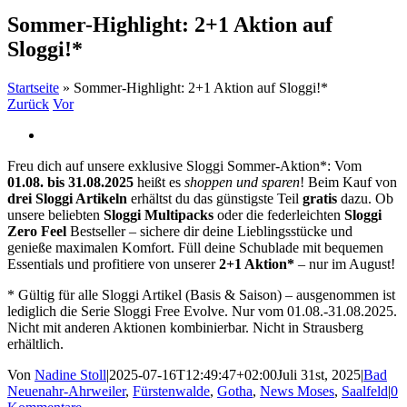
Sommer-Highlight: 2+1 Aktion auf
Sloggi!*
Startseite
»
Sommer-Highlight: 2+1 Aktion auf Sloggi!*
Zurück
Vor
Zeige
grösseres
Freu dich auf unsere exklusive Sloggi Sommer-Aktion*: Vom
Bild
01.08. bis 31.08.2025
heißt es
shoppen und sparen
! Beim Kauf von
drei Sloggi Artikeln
erhältst du das günstigste Teil
gratis
dazu. Ob
unsere beliebten
Sloggi Multipacks
oder die federleichten
Sloggi
Zero Feel
Bestseller – sichere dir deine Lieblingsstücke und
genieße maximalen Komfort. Füll deine Schublade mit bequemen
Essentials und profitiere von unserer
2+1 Aktion*
– nur im August!
* Gültig für alle Sloggi Artikel (Basis & Saison) – ausgenommen ist
lediglich die Serie Sloggi Free Evolve. Nur vom 01.08.-31.08.2025.
Nicht mit anderen Aktionen kombinierbar. Nicht in Strausberg
erhältlich.
Von
Nadine Stoll
|
2025-07-16T12:49:47+02:00
Juli 31st, 2025
|
Bad
Neuenahr-Ahrweiler
,
Fürstenwalde
,
Gotha
,
News Moses
,
Saalfeld
|
0