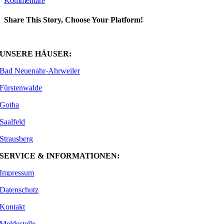
Kommentare
Share This Story, Choose Your Platform!
Facebook
X
WhatsApp
E-
Mail
UNSERE HÄUSER:
Bad Neuenahr-Ahrweiler
Fürstenwalde
Gotha
Saalfeld
Strausberg
SERVICE & INFORMATIONEN:
Impressum
Datenschutz
Kontakt
Meldestelle