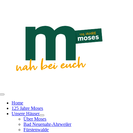
Zum
Inhalt
springen
Toggle
Navigation
Home
125 Jahre Moses
Unsere Häuser
Über Moses
Bad Neuenahr-Ahrweiler
Fürstenwalde